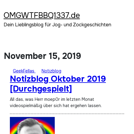
Zum
Inhalt
OMGWTFBBQ1337.de
springen
Dein Lieblingsblog für Jog- und Zockgeschichten
November 15, 2019
GeekFellas
Notizblog
Notizblog Oktober 2019
[Durchgespielt]
All das, was Herr moep0r im letzten Monat
videospielmäßig über sich hat ergehen lassen.