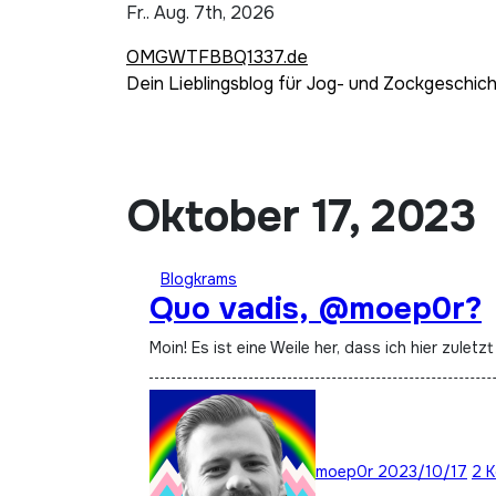
Zum
Fr.. Aug. 7th, 2026
Inhalt
OMGWTFBBQ1337.de
springen
Dein Lieblingsblog für Jog- und Zockgeschic
Oktober 17, 2023
Blogkrams
Quo vadis, @moep0r?
Moin! Es ist eine Weile her, dass ich hier zul
moep0r
2023/10/17
2 