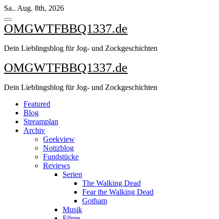
Zum
Sa.. Aug. 8th, 2026
Inhalt
springen
OMGWTFBBQ1337.de
Dein Lieblingsblog für Jog- und Zockgeschichten
OMGWTFBBQ1337.de
Dein Lieblingsblog für Jog- und Zockgeschichten
Featured
Blog
Streamplan
Archiv
Geekview
Notizblog
Fundstücke
Reviews
Serien
The Walking Dead
Fear the Walking Dead
Gotham
Musik
Filme