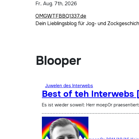
Zum
Fr.. Aug. 7th, 2026
Inhalt
OMGWTFBBQ1337.de
springen
Dein Lieblingsblog für Jog- und Zockgeschic
Blooper
Juwelen des Interwebs
Best of teh Interwebs [
Es ist wieder soweit: Herr moep0r praesentier