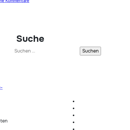
ine Kommentare
Suche
Suchen
nach:
e-
hten