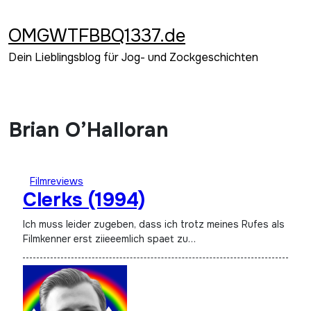
Zum
Inhalt
OMGWTFBBQ1337.de
springen
Dein Lieblingsblog für Jog- und Zockgeschichten
Brian O’Halloran
Filmreviews
Clerks (1994)
Ich muss leider zugeben, dass ich trotz meines Rufes als
Filmkenner erst ziieeemlich spaet zu…