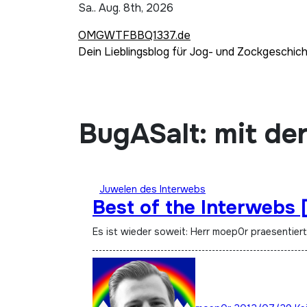
Zum
Sa.. Aug. 8th, 2026
Inhalt
OMGWTFBBQ1337.de
springen
Dein Lieblingsblog für Jog- und Zockgeschic
BugASalt: mit der
Juwelen des Interwebs
Best of the Interwebs 
Es ist wieder soweit: Herr moep0r praesentier