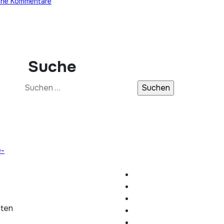
ine Kommentare
Suche
Suchen
nach:
e-
hten