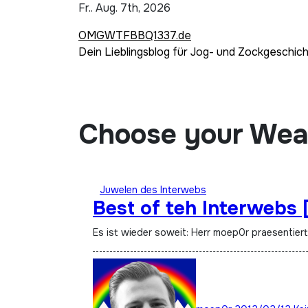
Zum
Fr.. Aug. 7th, 2026
Inhalt
OMGWTFBBQ1337.de
springen
Dein Lieblingsblog für Jog- und Zockgeschic
Choose your We
Juwelen des Interwebs
Best of teh Interwebs 
Es ist wieder soweit: Herr moep0r praesentier