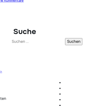
ine Kommentare
Suche
Suchen
nach:
e-
hten