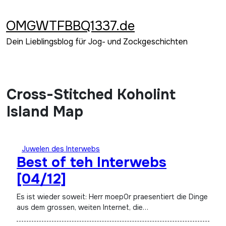
Zum
Inhalt
OMGWTFBBQ1337.de
springen
Dein Lieblingsblog für Jog- und Zockgeschichten
Cross-Stitched Koholint
Island Map
Juwelen des Interwebs
Best of teh Interwebs
[04/12]
Es ist wieder soweit: Herr moep0r praesentiert die Dinge
aus dem grossen, weiten Internet, die…