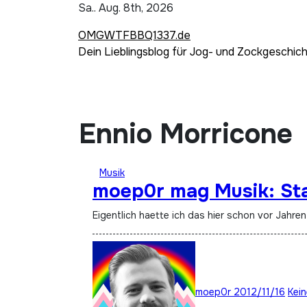
Zum
Sa.. Aug. 8th, 2026
Inhalt
OMGWTFBBQ1337.de
springen
Dein Lieblingsblog für Jog- und Zockgeschic
Ennio Morricone
Musik
moep0r mag Musik: Sta
Eigentlich haette ich das hier schon vor Jahre
moep0r
2012/11/16
Kei