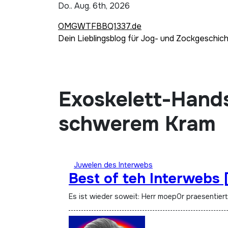
Zum
Do.. Aug. 6th, 2026
Inhalt
OMGWTFBBQ1337.de
springen
Dein Lieblingsblog für Jog- und Zockgeschic
Exoskelett-Hands
schwerem Kram
Juwelen des Interwebs
Best of teh Interwebs [
Es ist wieder soweit: Herr moep0r praesentier