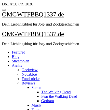
Zum
Do.. Aug. 6th, 2026
Inhalt
springen
OMGWTFBBQ1337.de
Dein Lieblingsblog für Jog- und Zockgeschichten
OMGWTFBBQ1337.de
Dein Lieblingsblog für Jog- und Zockgeschichten
Featured
Blog
Streamplan
Archiv
Geekview
Notizblog
Fundstücke
Reviews
Serien
The Walking Dead
Fear the Walking Dead
Gotham
Musik
Filme