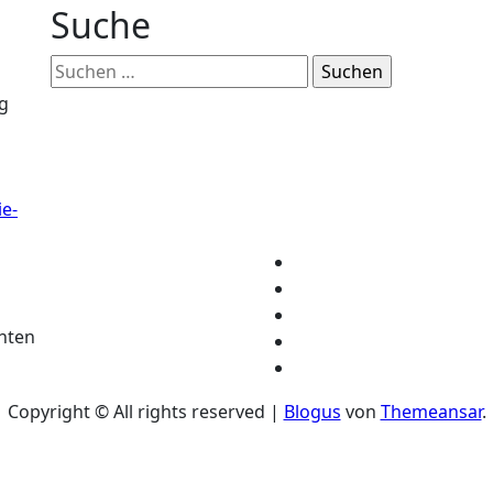
Suche
Suchen
nach:
g
e-
chten
Copyright © All rights reserved
|
Blogus
von
Themeansar
.