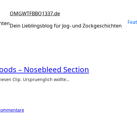
OMGWTFBBQ1337.de
Fea
chten
Dein Lieblingsblog für Jog- und Zockgeschichten
oods – Nosebleed Section
 diesen Clip. Urspruenglich wollte…
Kommentare