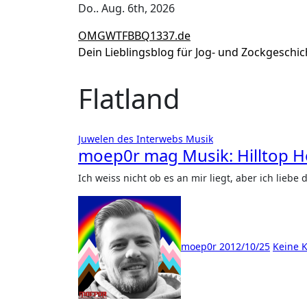
Zum
Do.. Aug. 6th, 2026
Inhalt
OMGWTFBBQ1337.de
springen
Dein Lieblingsblog für Jog- und Zockgeschi
Flatland
Juwelen des Interwebs
Musik
moep0r mag Musik: Hilltop H
Ich weiss nicht ob es an mir liegt, aber ich liebe
moep0r
2012/10/25
Keine 