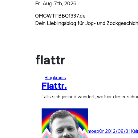
Zum
Fr.. Aug. 7th, 2026
Inhalt
OMGWTFBBQ1337.de
springen
Dein Lieblingsblog für Jog- und Zockgeschic
flattr
Blogkrams
Flattr.
Falls sich jemand wundert, wofuer dieser scho
moep0r
2012/08/31
Ke