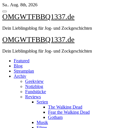
Zum
Sa.. Aug. 8th, 2026
Inhalt
springen
OMGWTFBBQ1337.de
Dein Lieblingsblog für Jog- und Zockgeschichten
OMGWTFBBQ1337.de
Dein Lieblingsblog für Jog- und Zockgeschichten
Featured
Blog
Streamplan
Archiv
Geekview
Notizblog
Fundstücke
Reviews
Serien
The Walking Dead
Fear the Walking Dead
Gotham
Musik
Filme