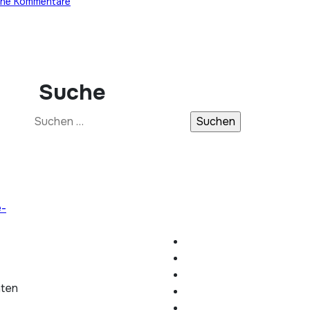
ine Kommentare
Suche
Suchen
nach:
e-
hten