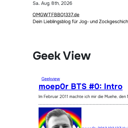
Zum
Sa.. Aug. 8th, 2026
Inhalt
OMGWTFBBQ1337.de
springen
Dein Lieblingsblog für Jog- und Zockgeschic
Geek View
Geekview
moep0r BTS #0: Intro
Im Februar 2011 machte ich mir die Muehe, de