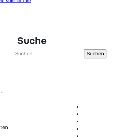
ine Kommentare
Suche
Suchen
nach:
e-
hten