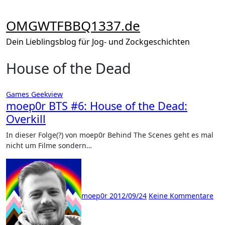
Zum
Inhalt
OMGWTFBBQ1337.de
springen
Dein Lieblingsblog für Jog- und Zockgeschichten
House of the Dead
Games
Geekview
moep0r BTS #6: House of the Dead:
Overkill
In dieser Folge(?) von moep0r Behind The Scenes geht es mal
nicht um Filme sondern…
moep0r
2012/09/24
Keine Kommentare