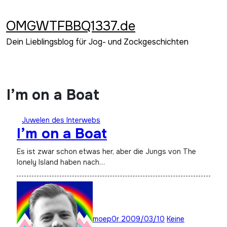
Zum
Inhalt
OMGWTFBBQ1337.de
springen
Dein Lieblingsblog für Jog- und Zockgeschichten
I’m on a Boat
Juwelen des Interwebs
I’m on a Boat
Es ist zwar schon etwas her, aber die Jungs von The
lonely Island haben nach…
moep0r
2009/03/10
Keine