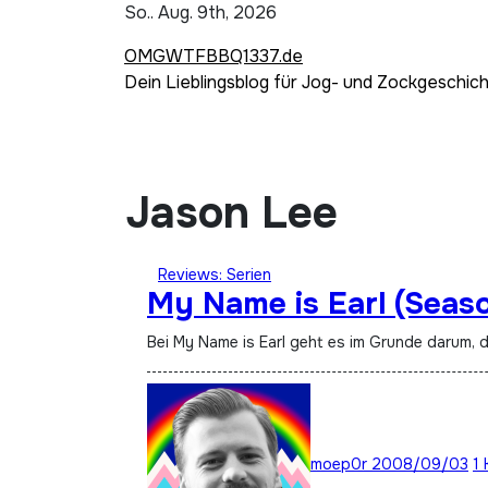
Zum
So.. Aug. 9th, 2026
Inhalt
OMGWTFBBQ1337.de
springen
Dein Lieblingsblog für Jog- und Zockgeschic
Jason Lee
Reviews: Serien
My Name is Earl (Seaso
Bei My Name is Earl geht es im Grunde darum, d
moep0r
2008/09/03
1