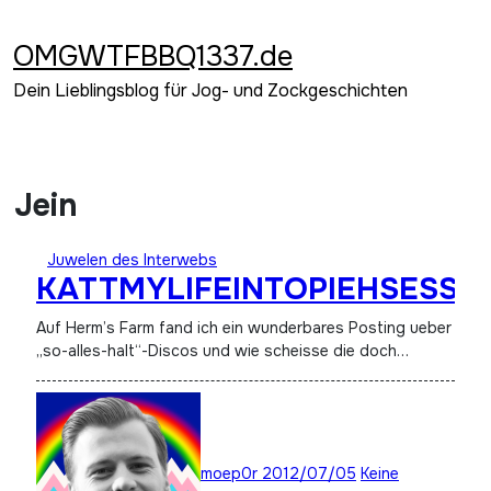
Zum
Inhalt
OMGWTFBBQ1337.de
springen
Dein Lieblingsblog für Jog- und Zockgeschichten
Jein
Juwelen des Interwebs
KATTMYLIFEINTOPIEHSESS!
Auf Herm’s Farm fand ich ein wunderbares Posting ueber
„so-alles-halt“-Discos und wie scheisse die doch…
moep0r
2012/07/05
Keine