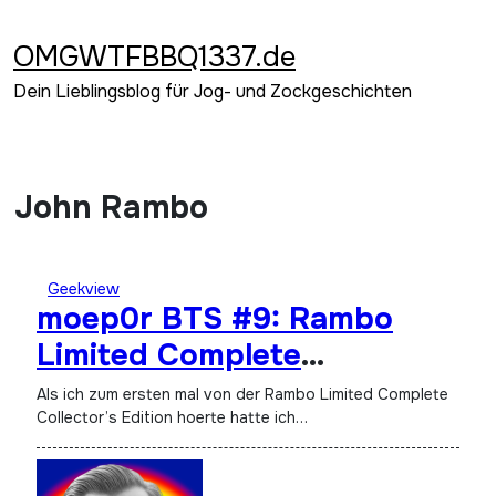
Zum
Inhalt
OMGWTFBBQ1337.de
springen
Dein Lieblingsblog für Jog- und Zockgeschichten
John Rambo
Geekview
moep0r BTS #9: Rambo
Limited Complete
Collector’s Edition
Als ich zum ersten mal von der Rambo Limited Complete
Collector’s Edition hoerte hatte ich…