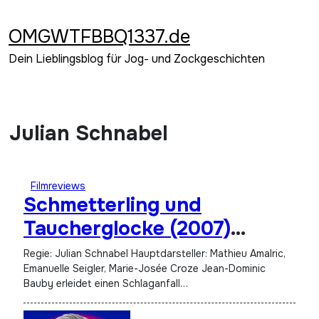
Zum
Inhalt
OMGWTFBBQ1337.de
springen
Dein Lieblingsblog für Jog- und Zockgeschichten
Julian Schnabel
Filmreviews
Schmetterling und
Taucherglocke (2007)
[Short]
Regie: Julian Schnabel Hauptdarsteller: Mathieu Amalric,
Emanuelle Seigler, Marie-Josée Croze Jean-Dominic
Bauby erleidet einen Schlaganfall…