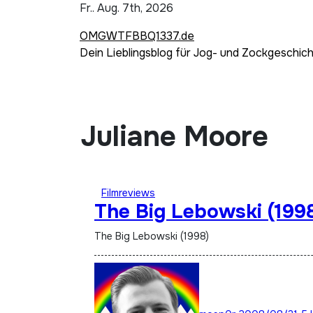
Zum
Fr.. Aug. 7th, 2026
Inhalt
OMGWTFBBQ1337.de
springen
Dein Lieblingsblog für Jog- und Zockgeschic
Juliane Moore
Filmreviews
The Big Lebowski (199
The Big Lebowski (1998)