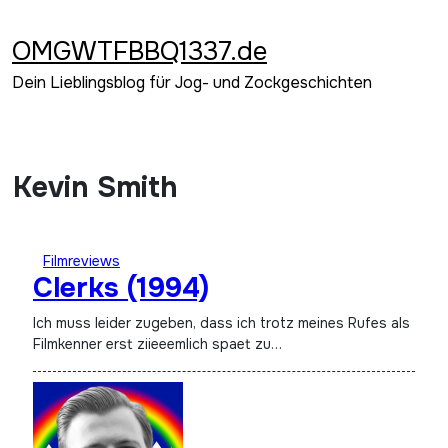
Zum
Inhalt
OMGWTFBBQ1337.de
springen
Dein Lieblingsblog für Jog- und Zockgeschichten
Kevin Smith
Filmreviews
Clerks (1994)
Ich muss leider zugeben, dass ich trotz meines Rufes als
Filmkenner erst ziieeemlich spaet zu…