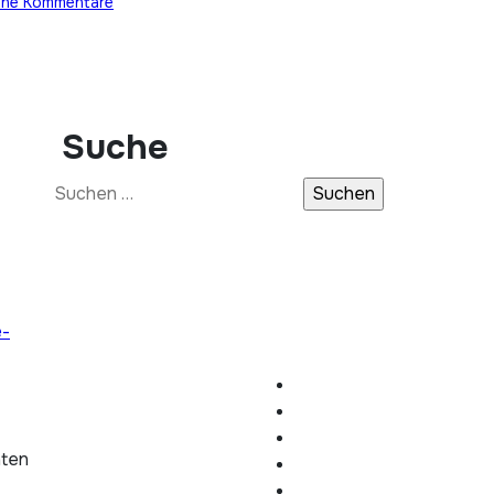
ine Kommentare
Suche
Suchen
nach:
e-
hten