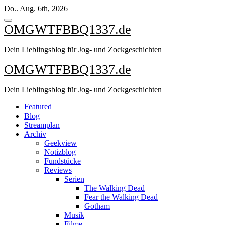
Zum
Do.. Aug. 6th, 2026
Inhalt
springen
OMGWTFBBQ1337.de
Dein Lieblingsblog für Jog- und Zockgeschichten
OMGWTFBBQ1337.de
Dein Lieblingsblog für Jog- und Zockgeschichten
Featured
Blog
Streamplan
Archiv
Geekview
Notizblog
Fundstücke
Reviews
Serien
The Walking Dead
Fear the Walking Dead
Gotham
Musik
Filme