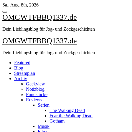
Zum
Sa.. Aug. 8th, 2026
Inhalt
springen
OMGWTFBBQ1337.de
Dein Lieblingsblog für Jog- und Zockgeschichten
OMGWTFBBQ1337.de
Dein Lieblingsblog für Jog- und Zockgeschichten
Featured
Blog
Streamplan
Archiv
Geekview
Notizblog
Fundstücke
Reviews
Serien
The Walking Dead
Fear the Walking Dead
Gotham
Musik
Filme