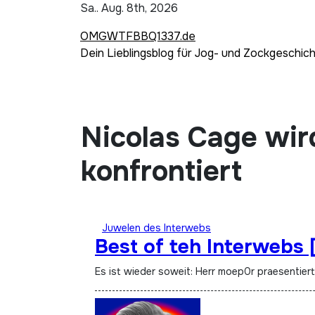
Zum
Sa.. Aug. 8th, 2026
Inhalt
OMGWTFBBQ1337.de
springen
Dein Lieblingsblog für Jog- und Zockgeschic
Nicolas Cage wir
konfrontiert
Juwelen des Interwebs
Best of teh Interwebs 
Es ist wieder soweit: Herr moep0r praesentier