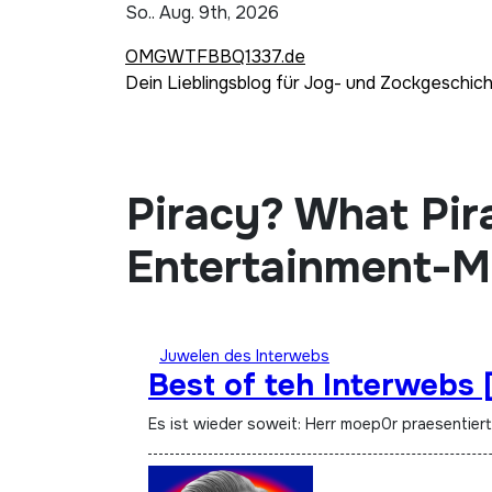
Zum
So.. Aug. 9th, 2026
Inhalt
OMGWTFBBQ1337.de
springen
Dein Lieblingsblog für Jog- und Zockgeschic
Piracy? What Pi
Entertainment-M
Juwelen des Interwebs
Best of teh Interwebs 
Es ist wieder soweit: Herr moep0r praesentier