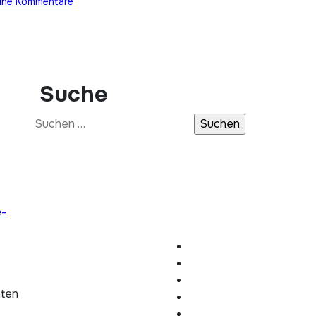
ine Kommentare
Suche
Suchen
nach:
e-
hten