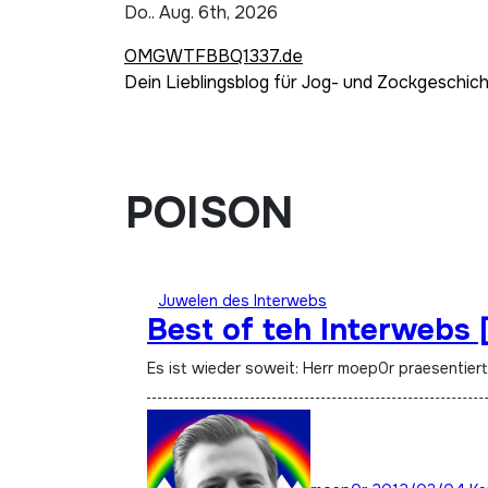
Zum
Do.. Aug. 6th, 2026
Inhalt
OMGWTFBBQ1337.de
springen
Dein Lieblingsblog für Jog- und Zockgeschic
POISON
Juwelen des Interwebs
Best of teh Interwebs 
Es ist wieder soweit: Herr moep0r praesentier