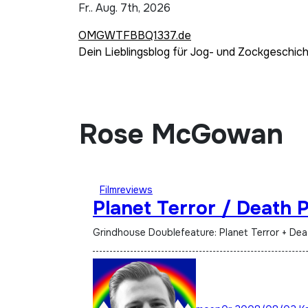
Zum
Fr.. Aug. 7th, 2026
Inhalt
OMGWTFBBQ1337.de
springen
Dein Lieblingsblog für Jog- und Zockgeschic
Rose McGowan
Filmreviews
Planet Terror / Death 
Grindhouse Doublefeature: Planet Terror + De