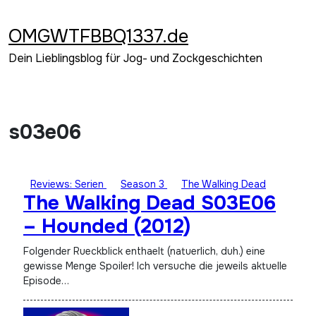
Zum
Inhalt
OMGWTFBBQ1337.de
springen
Dein Lieblingsblog für Jog- und Zockgeschichten
s03e06
Reviews: Serien
Season 3
The Walking Dead
The Walking Dead S03E06
– Hounded (2012)
Folgender Rueckblick enthaelt (natuerlich, duh.) eine
gewisse Menge Spoiler! Ich versuche die jeweils aktuelle
Episode…