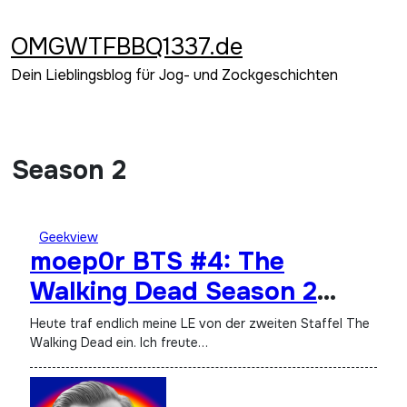
Zum
Inhalt
OMGWTFBBQ1337.de
springen
Dein Lieblingsblog für Jog- und Zockgeschichten
Season 2
Geekview
moep0r BTS #4: The
Walking Dead Season 2
Limited Edition
Heute traf endlich meine LE von der zweiten Staffel The
Walking Dead ein. Ich freute…