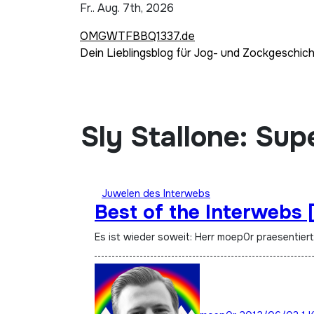
Zum
Fr.. Aug. 7th, 2026
Inhalt
OMGWTFBBQ1337.de
springen
Dein Lieblingsblog für Jog- und Zockgeschic
Sly Stallone: Sup
Juwelen des Interwebs
Best of the Interwebs 
Es ist wieder soweit: Herr moep0r praesentier