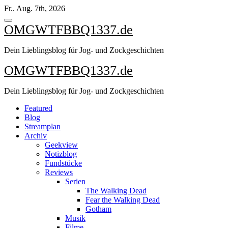
Zum
Fr.. Aug. 7th, 2026
Inhalt
springen
OMGWTFBBQ1337.de
Dein Lieblingsblog für Jog- und Zockgeschichten
OMGWTFBBQ1337.de
Dein Lieblingsblog für Jog- und Zockgeschichten
Featured
Blog
Streamplan
Archiv
Geekview
Notizblog
Fundstücke
Reviews
Serien
The Walking Dead
Fear the Walking Dead
Gotham
Musik
Filme