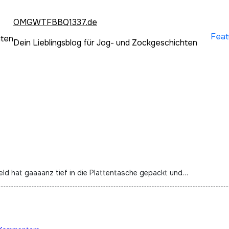
OMGWTFBBQ1337.de
Feat
hten
Dein Lieblingsblog für Jog- und Zockgeschichten
eld hat gaaaanz tief in die Plattentasche gepackt und…