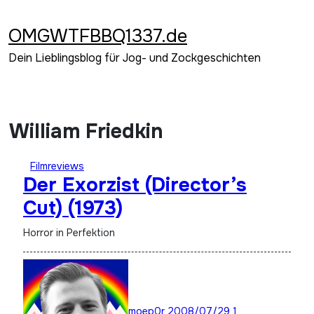
Zum
Inhalt
OMGWTFBBQ1337.de
springen
Dein Lieblingsblog für Jog- und Zockgeschichten
William Friedkin
Filmreviews
Der Exorzist (Director’s
Cut) (1973)
Horror in Perfektion
moep0r
2008/07/29
1