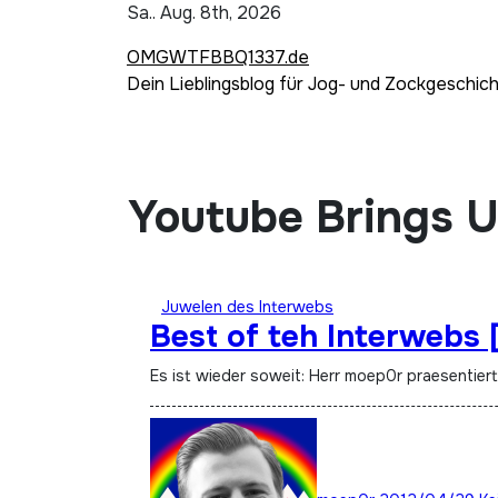
Zum
Sa.. Aug. 8th, 2026
Inhalt
OMGWTFBBQ1337.de
springen
Dein Lieblingsblog für Jog- und Zockgeschic
Youtube Brings 
Juwelen des Interwebs
Best of teh Interwebs [
Es ist wieder soweit: Herr moep0r praesentier