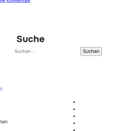
ine Kommentare
Suche
Suchen
nach:
e-
hten