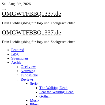
Zum
Sa.. Aug. 8th, 2026
Inhalt
springen
OMGWTFBBQ1337.de
Dein Lieblingsblog für Jog- und Zockgeschichten
OMGWTFBBQ1337.de
Dein Lieblingsblog für Jog- und Zockgeschichten
Featured
Blog
Streamplan
Archiv
Geekview
Notizblog
Fundstücke
Reviews
Serien
The Walking Dead
Fear the Walking Dead
Gotham
Musik
Filme