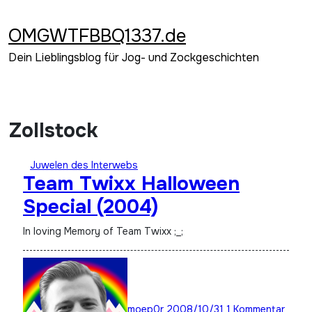
Zum
Inhalt
OMGWTFBBQ1337.de
springen
Dein Lieblingsblog für Jog- und Zockgeschichten
Zollstock
Juwelen des Interwebs
Team Twixx Halloween
Special (2004)
In loving Memory of Team Twixx ;_;
moep0r
2008/10/31
1 Kommentar