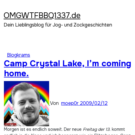
Zum
Inhalt
OMGWTFBBQ1337.de
springen
Dein Lieblingsblog für Jog- und Zockgeschichten
Blogkrams
Camp Crystal Lake, I’m coming
home.
Von
moep0r
2009/02/12
Morgen ist es endlich soweit. Der neue
Freitag der 13.
kommt