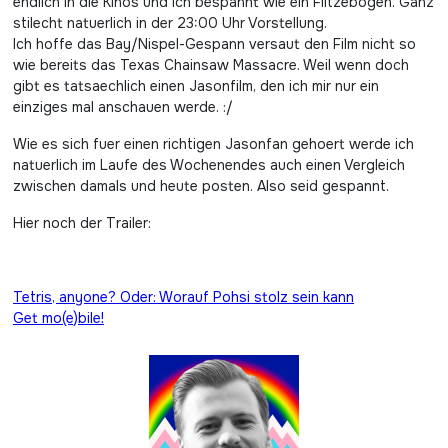
endlich in die Kinos und ich bespannt wie ein Flitzebogen. Ganz
stilecht natuerlich in der 23:00 Uhr Vorstellung.
Ich hoffe das Bay/Nispel-Gespann versaut den Film nicht so
wie bereits das Texas Chainsaw Massacre. Weil wenn doch
gibt es tatsaechlich einen Jasonfilm, den ich mir nur ein
einziges mal anschauen werde. :/
Wie es sich fuer einen richtigen Jasonfan gehoert werde ich
natuerlich im Laufe des Wochenendes auch einen Vergleich
zwischen damals und heute posten. Also seid gespannt.
Hier noch der Trailer:
Beitragsnavigation
Tetris, anyone? Oder: Worauf Pohsi stolz sein kann
Get mo(e)bile!