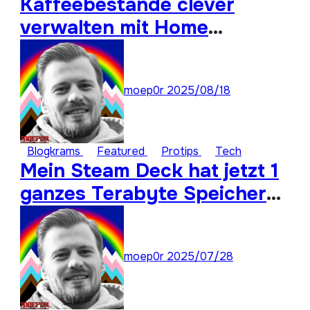
Kaffeebestände clever
verwalten mit Home
Assistant
moep0r
2025/08/18
Blogkrams
Featured
Protips
Tech
Mein Steam Deck hat jetzt 1
ganzes Terabyte Speicher
für ungespielte Titel
moep0r
2025/07/28