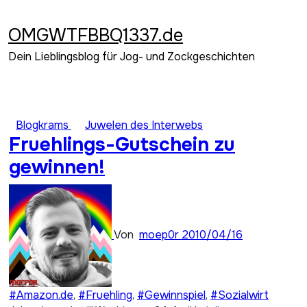
Zum
Inhalt
OMGWTFBBQ1337.de
springen
Dein Lieblingsblog für Jog- und Zockgeschichten
Blogkrams
Juwelen des Interwebs
Fruehlings-Gutschein zu
gewinnen!
Von
moep0r
2010/04/16
#Amazon.de
,
#Fruehling
,
#Gewinnspiel
,
#Sozialwirt