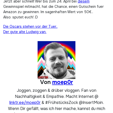
Jetzt aber schnell! Wer bis zum 24. April bei
diesem
Gewinnspiel mitmacht, hat die Chance, einen Gutschein fuer
Amazon zu gewinnen. Im sagenhaften Wert von 50€..
Also: sputet euch! :D
Beitragsnavigation
Die Oscars stehen vor der Tuer..
Der gute alte Ludwig van.
Von
moep0r
Joggen, zoggen & drüber vloggen. Fan von
Nachhaltigkeit & Empathie. Macht Internet @
linktr.ee/moep0r
& #FrühstücksZock @InsertMoin.
Wenn Dir gefällt, was ich hier mache, kannst du mich