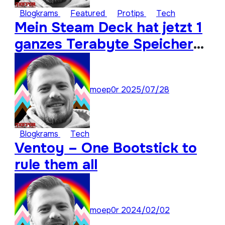
Blogkrams
Featured
Protips
Tech
Mein Steam Deck hat jetzt 1
ganzes Terabyte Speicher
für ungespielte Titel
moep0r
2025/07/28
Blogkrams
Tech
Ventoy – One Bootstick to
rule them all
moep0r
2024/02/02