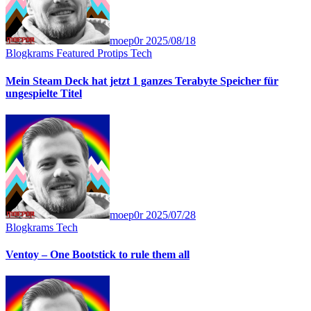
moep0r
2025/08/18
Blogkrams
Featured
Protips
Tech
Mein Steam Deck hat jetzt 1 ganzes Terabyte Speicher für
ungespielte Titel
moep0r
2025/07/28
Blogkrams
Tech
Ventoy – One Bootstick to rule them all