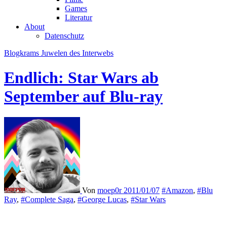
Games
Literatur
About
Datenschutz
Blogkrams
Juwelen des Interwebs
Endlich: Star Wars ab
September auf Blu-ray
Von
moep0r
2011/01/07
#Amazon
,
#Blu
Ray
,
#Complete Saga
,
#George Lucas
,
#Star Wars