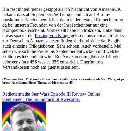
Bin fast hinten rueber gekippt als ich Nachricht von AmazonUK
bekam, dass ab September
die
Trilogie endlich auf Blu-ray
rauskommt. Nach einem Klick dann leider erstmal Ernuechterung,
da bei unseren Freunden von der Insel scheinbar nur eine
Komplettbox erscheint. Vorbestellt habe ich trotzdem. Habe dann
etwas spaeter ein
Posting von Kingu
gelesen, aus dem auch Links
zur Deutschen Amazonseite zu finden sind und siehe da: Es gibt
auch einzelne Trilogieboxen. Sehr schoen. Auch vorbestellt. Mal
sehen wie sich die Preise bis September entwickeln und welche
Edition es letztendlich wird. Bei Amazon.com gibts die Trilogien
uebrigens fuer 45$ was ca 35€ entspricht. Duerfte trotz
Versandkosten noch am guenstigsten sein.
(Mein naechster Post wird vllt auch mal wieder ueber was anderes als Star Wars, ist ja
krass wie schlimm dieses Thema im Moment ist :D)
Beitragsnavigation
Redlettermedia Star Wars Episode III Review Online
Gentlemen: The Soundtrack of Awesome.