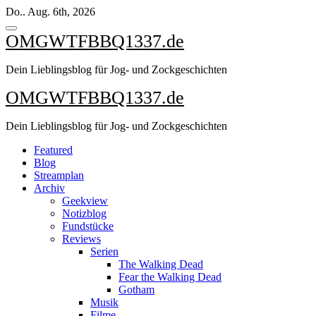
Zum
Do.. Aug. 6th, 2026
Inhalt
springen
OMGWTFBBQ1337.de
Dein Lieblingsblog für Jog- und Zockgeschichten
OMGWTFBBQ1337.de
Dein Lieblingsblog für Jog- und Zockgeschichten
Featured
Blog
Streamplan
Archiv
Geekview
Notizblog
Fundstücke
Reviews
Serien
The Walking Dead
Fear the Walking Dead
Gotham
Musik
Filme