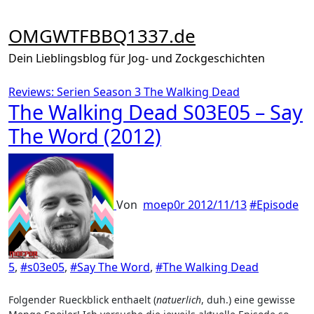
Zum
Inhalt
OMGWTFBBQ1337.de
springen
Dein Lieblingsblog für Jog- und Zockgeschichten
Reviews: Serien
Season 3
The Walking Dead
The Walking Dead S03E05 – Say
The Word (2012)
Von
moep0r
2012/11/13
#Episode
5
,
#s03e05
,
#Say The Word
,
#The Walking Dead
Folgender Rueckblick enthaelt (
natuerlich
, duh.) eine gewisse