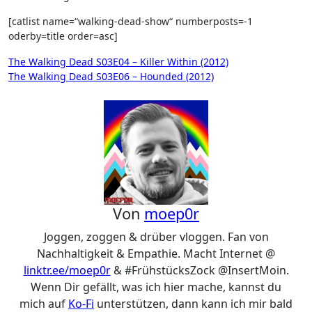
[catlist name=“walking-dead-show“ numberposts=-1
oderby=title order=asc]
Beitragsnavigation
The Walking Dead S03E04 – Killer Within (2012)
The Walking Dead S03E06 – Hounded (2012)
Von
moep0r
Joggen, zoggen & drüber vloggen. Fan von
Nachhaltigkeit & Empathie. Macht Internet @
linktr.ee/moep0r
& #FrühstücksZock @InsertMoin.
Wenn Dir gefällt, was ich hier mache, kannst du
mich auf
Ko-Fi
unterstützen, dann kann ich mir bald