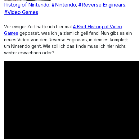
History of Nintendo
,
#Nintendo
,
#Reverse Enginears
,
#Video Games
Vor einiger Zeit hatte ich hier mal
A Brief History of Video
Games
gepostet, was ich ja ziemlich geil fand. Nun gibt es ein
neues Video von den Reverse Enginears, in dem es komplett
um Nintendo geht. Wie toll ich das finde muss ich hier nicht
weiter erwaehnen oder?