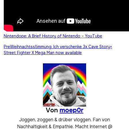
Nintendope: A Brief History of Nintendo – YouTube
Beitragsnavigation
PreWeihnachtsstimmung: Ich verschenke 3x Cave Story+
Street Fighter X Mega Man now available
Von
moep0r
Joggen, zoggen & drüber vloggen. Fan von
Nachhaltigkeit & Empathie. Macht Internet @