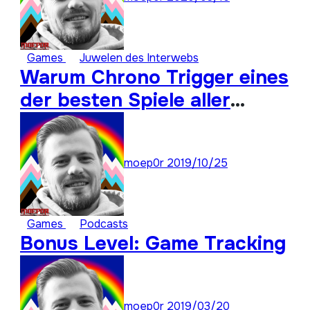
Games
Juwelen des Interwebs
Warum Chrono Trigger eines
der besten Spiele aller
Zeiten ist: Super Stay
Forever 22
moep0r
2019/10/25
Games
Podcasts
Bonus Level: Game Tracking
moep0r
2019/03/20