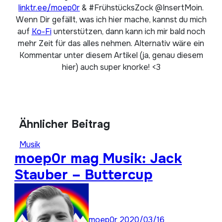
linktr.ee/moep0r
& #FrühstücksZock @InsertMoin.
Wenn Dir gefällt, was ich hier mache, kannst du mich
auf
Ko-Fi
unterstützen, dann kann ich mir bald noch
mehr Zeit für das alles nehmen. Alternativ wäre ein
Kommentar unter diesem Artikel (ja, genau diesem
hier) auch super knorke! <3
Ähnlicher Beitrag
Musik
moep0r mag Musik: Jack
Stauber – Buttercup
moep0r
2020/03/16