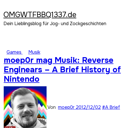
Zum
Inhalt
OMGWTFBBQ1337.de
springen
Dein Lieblingsblog für Jog- und Zockgeschichten
Games
Musik
moep0r mag Musik: Reverse
Enginears – A Brief History of
Nintendo
Von
moep0r
2012/12/02
#A Brief