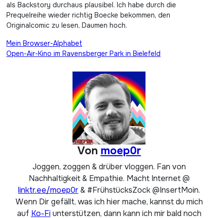
als Backstory durchaus plausibel. Ich habe durch die
Prequelreihe wieder richtig Boecke bekommen, den
Originalcomic zu lesen, Daumen hoch.
Beitragsnavigation
Mein Browser-Alphabet
Open-Air-Kino im Ravensberger Park in Bielefeld
Von
moep0r
Joggen, zoggen & drüber vloggen. Fan von
Nachhaltigkeit & Empathie. Macht Internet @
linktr.ee/moep0r
& #FrühstücksZock @InsertMoin.
Wenn Dir gefällt, was ich hier mache, kannst du mich
auf
Ko-Fi
unterstützen, dann kann ich mir bald noch