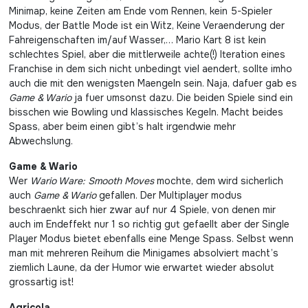
Minimap, keine Zeiten am Ende vom Rennen, kein 5-Spieler
Modus, der Battle Mode ist ein Witz, Keine Veraenderung der
Fahreigenschaften im/auf Wasser,… Mario Kart 8 ist kein
schlechtes Spiel, aber die mittlerweile achte(!) Iteration eines
Franchise in dem sich nicht unbedingt viel aendert, sollte imho
auch die mit den wenigsten Maengeln sein. Naja, dafuer gab es
Game & Wario
ja fuer umsonst dazu. Die beiden Spiele sind ein
bisschen wie Bowling und klassisches Kegeln. Macht beides
Spass, aber beim einen gibt’s halt irgendwie mehr
Abwechslung.
Game & Wario
Wer
Wario Ware: Smooth Moves
mochte, dem wird sicherlich
auch
Game & Wario
gefallen. Der Multiplayer modus
beschraenkt sich hier zwar auf nur 4 Spiele, von denen mir
auch im Endeffekt nur 1 so richtig gut gefaellt aber der Single
Player Modus bietet ebenfalls eine Menge Spass. Selbst wenn
man mit mehreren Reihum die Minigames absolviert macht’s
ziemlich Laune, da der Humor wie erwartet wieder absolut
grossartig ist!
Agricola