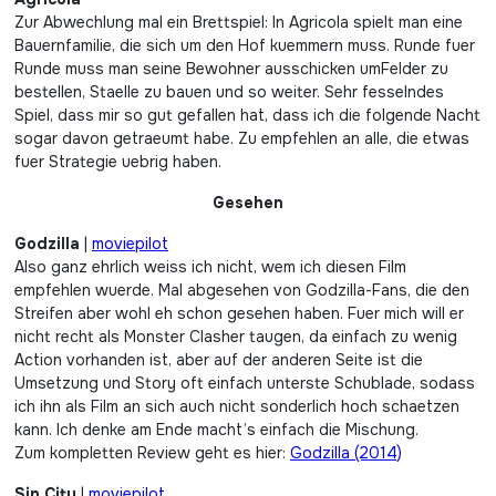
Zur Abwechlung mal ein Brettspiel: In Agricola spielt man eine
Bauernfamilie, die sich um den Hof kuemmern muss. Runde fuer
Runde muss man seine Bewohner ausschicken umFelder zu
bestellen, Staelle zu bauen und so weiter. Sehr fesselndes
Spiel, dass mir so gut gefallen hat, dass ich die folgende Nacht
sogar davon getraeumt habe. Zu empfehlen an alle, die etwas
fuer Strategie uebrig haben.
Gesehen
Godzilla
|
moviepilot
Also ganz ehrlich weiss ich nicht, wem ich diesen Film
empfehlen wuerde. Mal abgesehen von Godzilla-Fans, die den
Streifen aber wohl eh schon gesehen haben. Fuer mich will er
nicht recht als Monster Clasher taugen, da einfach zu wenig
Action vorhanden ist, aber auf der anderen Seite ist die
Umsetzung und Story oft einfach unterste Schublade, sodass
ich ihn als Film an sich auch nicht sonderlich hoch schaetzen
kann. Ich denke am Ende macht’s einfach die Mischung.
Zum kompletten Review geht es hier:
Godzilla (2014)
Sin City
|
moviepilot