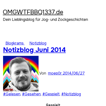
Zum
Inhalt
OMGWTFBBQ1337.de
springen
Dein Lieblingsblog für Jog- und Zockgeschichten
Blogkrams
Notizblog
Notizblog Juni 2014
Von
moep0r
2014/06/27
#Gelesen
,
#Gesehen
,
#Gespielt
,
#Notizblog
Gespielt