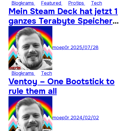
Blogkrams
Featured
Protips
Tech
Mein Steam Deck hat jetzt 1
ganzes Terabyte Speicher
für ungespielte Titel
moep0r
2025/07/28
Blogkrams
Tech
Ventoy – One Bootstick to
rule them all
moep0r
2024/02/02