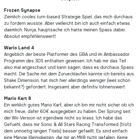
Frozen Synapse
Ziemlich cooles turn-based Strategie Spiel, das mich durchaus
zu fordern wusste. Aber vielleicht bin ich auch einfach etwas
daemlich. Nunja, hauptsache ich hatte meinen Spass dabei.
Absolut empfehlenswert!
Wario Land 4
Angeblich der beste Platformer des GBA und im Ambassador
Programm des 3DS enthalten gewesen. Ich hab mir das Teil
also mal angeschaut und kann sagen, dass es durchaus Spass
macht. Die Sache mit dem Zuruecklaufen kannte ich bereits aus
Shake Dimension, hat mich hier allerdings weniger (weil schon
bekannt?) gefordert. Insgesamt aber definitiv lohnenswert.
Mario Kart 8
Ein wirklich gutes Mario Kart, aber ich bin mir nicht sicher ob ich
mich freue, dafer 60€ ausgegeben zu haben. Der Sprung seit
der Wii-Version ist irgendwie nicht so krass. Ich habe das
Gefuehl, dass mir Sonic & All Stars Racing Transformed (trotz
dem unnoetig langen Titels) besser gefaellt. Es sind einfach
eine Menge Kleinigkeiten, die mir an MK8 nicht gefallen. Keine