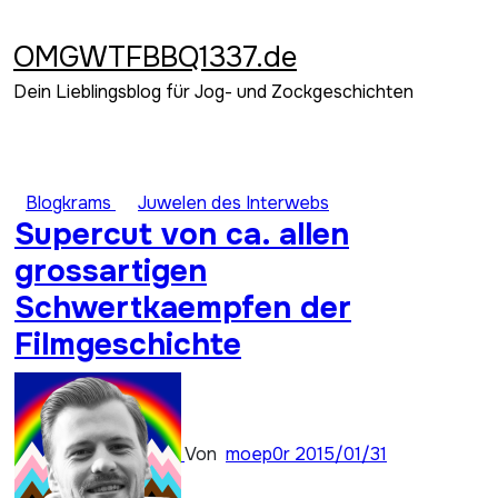
Zum
Inhalt
OMGWTFBBQ1337.de
springen
Dein Lieblingsblog für Jog- und Zockgeschichten
Blogkrams
Juwelen des Interwebs
Supercut von ca. allen
grossartigen
Schwertkaempfen der
Filmgeschichte
Von
moep0r
2015/01/31