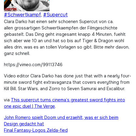
#Schwertkampf
,
#Supercut
Clara Darko hat einen sehr schoenen Supercut von ca.
allen grossartigen Schwertkaempfen der Filmgeschichte
gebastelt. Das Ding geht insgesamt knapp 4 Minuten, fuehlt
sich aber wie 10 an und hat so bis auf Tiger & Dragon wohl
alles drin, was es an tollen Vorlagen so gibt. Bitte mehr davon,
ganz schnell.
https://vimeo.com/99113746
Video editor Clara Darko has done just that with a nearly four-
minute sword fight extravaganza that covers everything from
Kill Bill, Star Wars, and Zorro to Seven Samurai and Excalibur.
via
This supercut turns cinema’s greatest sword fights into
one epic duel | The Verge
.
Beitragsnavigation
John Romero spielt Doom und erzaehlt, was er sich beim
Design gedacht hat
Final Fantasy-Logos Zelda-fied