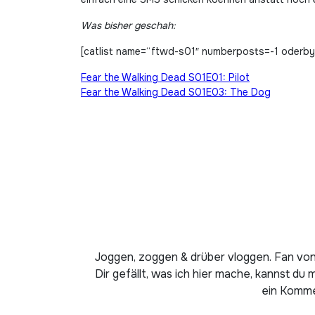
Was bisher geschah:
[catlist name=“ftwd-s01″ numberposts=-1 oderby=
Beitragsnavigation
Fear the Walking Dead S01E01: Pilot
Fear the Walking Dead S01E03: The Dog
Joggen, zoggen & drüber vloggen. Fan von
Dir gefällt, was ich hier mache, kannst du 
ein Kommen