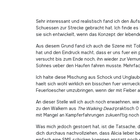
Sehr interessant und realistisch fand ich den Au
Schuessen zur Strecke gebracht hat. Ich finde es 
sie sich entwickelt, wenn das Konzept der lebend
Aus diesem Grund fand ich auch die Szene mit Tobi
hat und den Eindruck macht, dass er uns fuer ein 
versucht bis zum Ende noch, ihn wieder zur Vernun
Sohnes ueber den Haufen fahren musste. Mehrfac
Ich halte diese Mischung aus Schock und Unglauben
haelt sich wohl wirklich ein bisschen fuer verruec
Feuerloescher umzubringen, wenn der mit Fieber a
An dieser Stelle will ich auch noch erwaehnen, wi
zu den Walkern aus
The Walking Dead
praktisch 0 
mit Mangel an Kampferfahrungen zukuenftig noch 
Was mich jedoch gestoert hat, ist die Tatsache, 
dich durchaus nachvollziehen, dass Alicia lieber
einfach eine SMS schicken koennen anstatt noch e