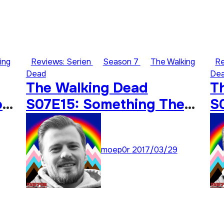
ing
Reviews: Serien
Season 7
The Walking
Re
Dead
De
The Walking Dead
T
of
S07E15: Something They
S
Need
moep0r
2017/03/29