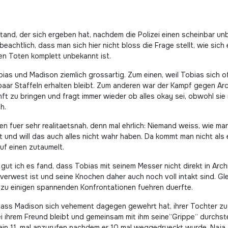
fstand, der sich ergeben hat, nachdem die Polizei einen scheinbar 
beachtlich, dass man sich hier nicht bloss die Frage stellt, wie si
en Toten komplett unbekannt ist.
as und Madison ziemlich grossartig. Zum einen, weil Tobias sich offe
paar Staffeln erhalten bleibt. Zum anderen war der Kampf gegen Arc
ft zu bringen und fragt immer wieder ob alles okay sei, obwohl sie 
h.
 fuer sehr realitaetsnah, denn mal ehrlich: Niemand weiss, wie man
kt und will das auch alles nicht wahr haben. Da kommt man nicht als 
uf einen zutaumelt.
e gut ich es fand, dass Tobias mit seinem Messer nicht direkt in Ar
verwest ist und seine Knochen daher auch noch voll intakt sind. Gle
zu einigen spannenden Konfrontationen fuehren duerfte.
dass Madison sich vehement dagegen gewehrt hat, ihrer Tochter zu e
 bei ihrem Freund bleibt und gemeinsam mit ihm seine“Grippe“ durch
in 11. mal anzurufen nachdem er 10 mal weggedrueckt wurde. Naja, 