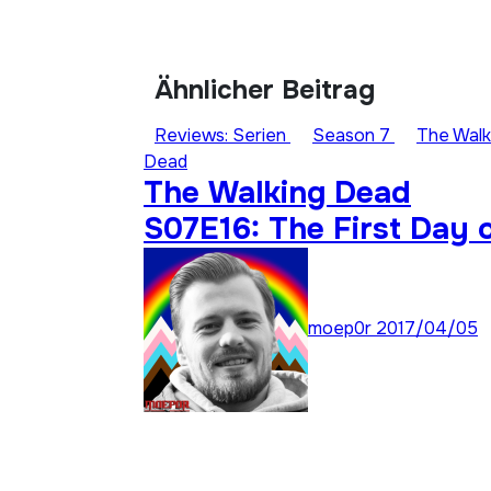
Ähnlicher Beitrag
Reviews: Serien
Season 7
The Walk
Dead
The Walking Dead
S07E16: The First Day 
the Rest of Your Life
moep0r
2017/04/05