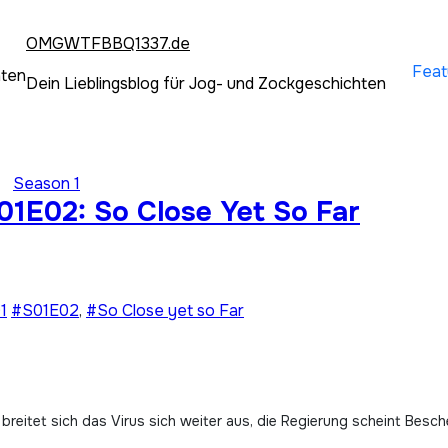
OMGWTFBBQ1337.de
Feat
hten
Dein Lieblingsblog für Jog- und Zockgeschichten
Season 1
01E02: So Close Yet So Far
1
#S01E02
,
#So Close yet so Far
breitet sich das Virus sich weiter aus, die Regierung scheint Besc