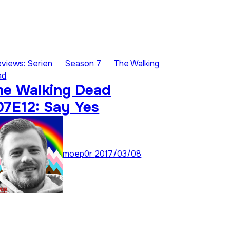
views: Serien
Season 7
The Walking
ad
he Walking Dead
07E12: Say Yes
moep0r
2017/03/08