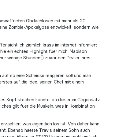
unbewaffneten Obdachlosen mit mehr als 20
ch eine Zombie-Apokalypse entwickelt, sondern wie
nsichtlich ziemlich krass im Internet informiert
hie ein echtes Highlight fuer mich. Madison
nur wenige Stunden(!) zuvor den Dealer ihres
 auf so eine Scheisse reagieren soll und man
erstes auf die Idee, seinen Chef mit einem
chies Kopf stechen konnte, da dieser im Gegensatz
iches gilt fuer die Muskeln, was in Kombination
rzaehlen, was eigentlich los ist. Von daher kann
steht. Ebenso haette Travis seinem Sohn auch
so sind Eltern im
FTWD
-Universum wohl einfach.