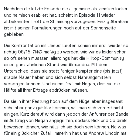
Nachdem die letzte Episode die allgemeine als ziemlich locker
und heimisch etabliert hat, scheint in Episode 11 wieder
altbekannter Trott die Stimmung vorzugeben. Einzig Abraham
ist mit seinen Formulierungen noch auf der Sonnenseite
geblieben.
Die Konfrontation mit Jesus‘ Leuten schien mir erst wieder so
richtig 08/15-
TWD
-mäßig zu werden, wie wir es leider schon
so oft sehen mussten, allerdings hat die Hilltop-Community
einen ganz ähnlichen Stand wie Alexandria. Mit dem
Unterschied, dass sie statt fähiger Kämpfer eine (bis jetzt)
stabile Mauer haben und sich selbst Nahrungsmitteln
versorgen können. Und einem Deal mit Negan, dem sie die
Hälfte all ihrer Erträge abdrücken müssen.
Da sie in ihrer Festung hoch auf dem Hügel aber insgesamt
scheinbar ganz gut klar kommen, will man sich vorerst nicht
einigen. Kurz darauf wird dann jedoch der Anführer der Bande
im Auftrag von Negan angegriffen, sodass Rick und Co direkt
beweisen können, wie nützlich sie doch sein können. Na was
für ein glücklicher Zufall. Immerhin hat uns Andrew Lincoln mal