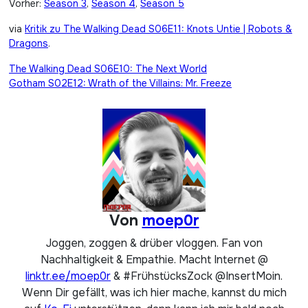
Vorher:
Season 3
,
Season 4
,
Season 5
via
Kritik zu The Walking Dead S06E11: Knots Untie | Robots &
Dragons
.
Beitragsnavigation
The Walking Dead S06E10: The Next World
Gotham S02E12: Wrath of the Villains: Mr. Freeze
Von
moep0r
Joggen, zoggen & drüber vloggen. Fan von
Nachhaltigkeit & Empathie. Macht Internet @
linktr.ee/moep0r
& #FrühstücksZock @InsertMoin.
Wenn Dir gefällt, was ich hier mache, kannst du mich