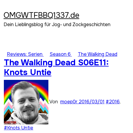
Zum
Inhalt
OMGWTFBBQ1337.de
springen
Dein Lieblingsblog für Jog- und Zockgeschichten
Reviews: Serien
Season 6
The Walking Dead
The Walking Dead S06E11:
Knots Untie
Von
moep0r
2016/03/01
#2016
,
#Knots Untie