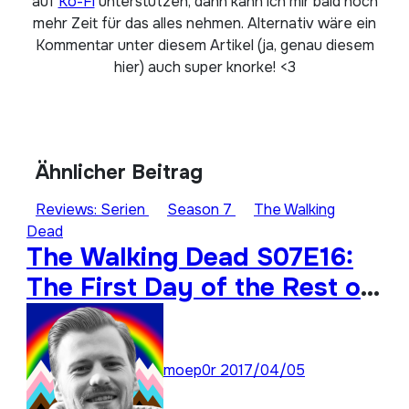
auf
Ko-Fi
unterstützen, dann kann ich mir bald noch
mehr Zeit für das alles nehmen. Alternativ wäre ein
Kommentar unter diesem Artikel (ja, genau diesem
hier) auch super knorke! <3
Ähnlicher Beitrag
Reviews: Serien
Season 7
The Walking
Dead
The Walking Dead S07E16:
The First Day of the Rest of
Your Life
moep0r
2017/04/05